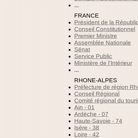
...
FRANCE
Président de la Républi
Conseil Constitutionnel
Premier Ministre
Assemblée Nationale
Sénat
Service Public
Ministère de l'Intérieur
...
RHONE-ALPES
Préfecture de région R
Conseil Régional
Comité régional du tour
Ain - 01
Ardèche - 07
Haute-Savoie - 74
Isère - 38
Loire - 42