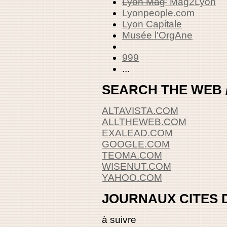
Lyon Mag'
Mag2Lyon
Lyonpeople.com
Lyon Capitale
Musée l'OrgAne
999
...
SEARCH THE WEB 
ALTAVISTA
.COM
ALLTHEWEB.COM
EXALEAD.COM
GOOGLE.COM
TEOMA.COM
WISENUT.COM
YAHOO.COM
JOURNAUX CITES 
à suivre