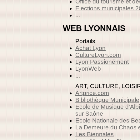
Office du tourisme et d
Elections municipales 
...
WEB LYONNAIS
Portails
Achat Lyon
CultureLyon.com
Lyon Passionément
LyonWeb
...
ART, CULTURE, LOISI
Artprice.com
Bibliothèque Municipale
Ecole de Musique d'Albi
sur Saône
Ecole Nationale des Be
La Demeure du Chaos e
Les Biennales