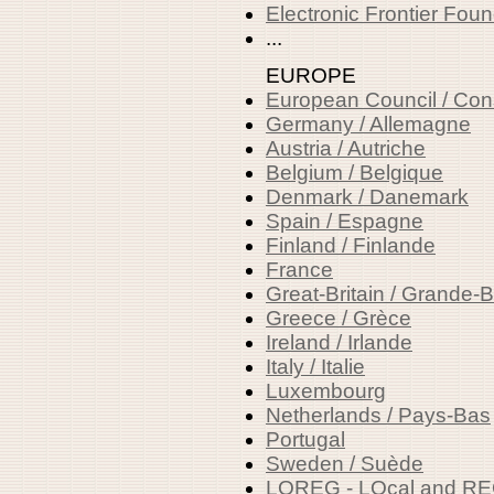
Electronic Frontier Fou
...
EUROPE
European Council / Con
Germany / Allemagne
Austria / Autriche
Belgium / Belgique
Denmark / Danemark
Spain / Espagne
Finland / Finlande
France
Great-Britain / Grande-
Greece / Grèce
Ireland / Irlande
Italy / Italie
Luxembourg
Netherlands / Pays-Bas
Portugal
Sweden / Suède
LOREG - LOcal and RE