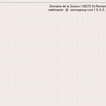
Domaine de la Source I 69270 St-Romain-
webmaster @ servergroup.com I S.A.S. a